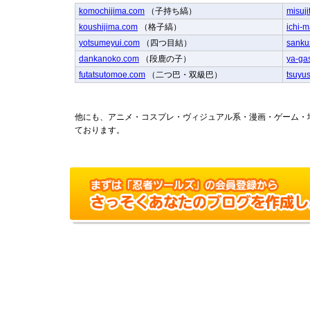
komochijima.com
（子持ち縞）
misuji
koushijima.com
（格子縞）
ichi-m
yotsumeyui.com
（四つ目結）
sanku
dankanoko.com
（段鹿の子）
ya-ga
futatsutomoe.com
（二つ巴・双級巴）
tsuyu
他にも、アニメ・コスプレ・ヴィジュアル系・漫画・ゲーム・
ております。